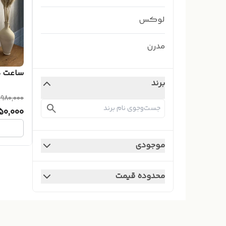
لوکس
مدرن
ساعت دی
برند
,980,000
50,000
موجودی
محدوده قیمت