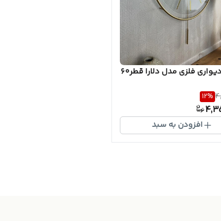
واری فلزی مدل دلارا قطر۶۰
12
%
4
4,3
افزودن به سبد